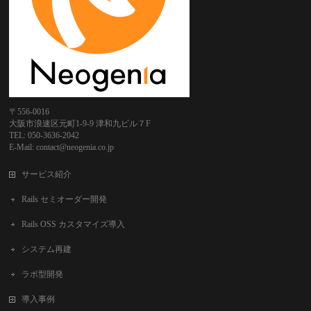
〒556-0016
大阪市浪速区元町1-9-9 津和九ビル７F
TEL: 050-3636-2042
E-Mail: contact@neogenia.co.jp
サービス紹介
Rails セミオーダー開発
Rails OSS カスタマイズ導入
システム再建
ラボ型開発
導入事例