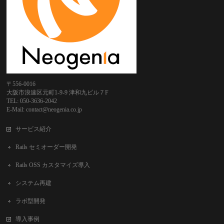
〒556-0016
大阪市浪速区元町1-9-9 津和九ビル７F
TEL: 050-3636-2042
E-Mail: contact@neogenia.co.jp
サービス紹介
Rails セミオーダー開発
Rails OSS カスタマイズ導入
システム再建
ラボ型開発
導入事例