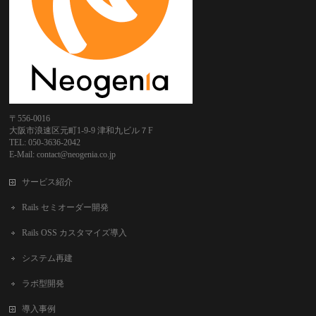
〒556-0016
大阪市浪速区元町1-9-9 津和九ビル７F
TEL: 050-3636-2042
E-Mail: contact@neogenia.co.jp
サービス紹介
Rails セミオーダー開発
Rails OSS カスタマイズ導入
システム再建
ラボ型開発
導入事例