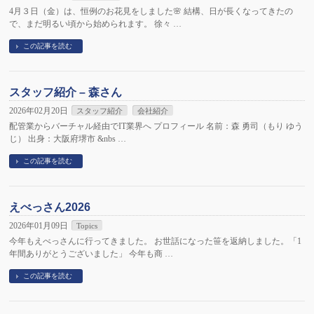
4月３日（金）は、恒例のお花見をしました🌸 結構、日が長くなってきたの
で、まだ明るい頃から始められます。 徐々 …
この記事を読む
スタッフ紹介 – 森さん
2026年02月20日
スタッフ紹介
会社紹介
配管業からバーチャル経由でIT業界へ プロフィール 名前：森 勇司（もり ゆう
じ） 出身：大阪府堺市 &nbs …
この記事を読む
えべっさん2026
2026年01月09日
Topics
今年もえべっさんに行ってきました。 お世話になった笹を返納しました。「1
年間ありがとうございました」 今年も商 …
この記事を読む