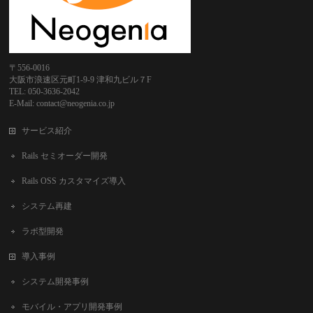
〒556-0016
大阪市浪速区元町1-9-9 津和九ビル７F
TEL: 050-3636-2042
E-Mail: contact@neogenia.co.jp
サービス紹介
Rails セミオーダー開発
Rails OSS カスタマイズ導入
システム再建
ラボ型開発
導入事例
システム開発事例
モバイル・アプリ開発事例