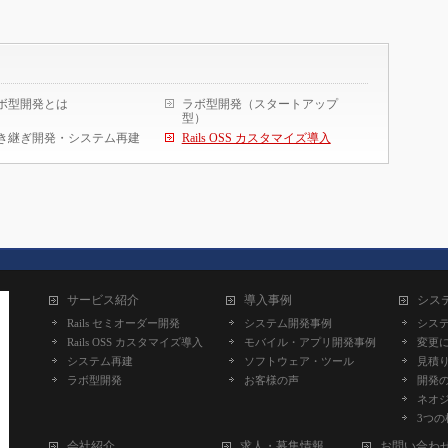
ボ型開発とは
ラボ型開発（スタートアップ
型）
き継ぎ開発・システム再建
Rails OSS カスタマイズ導入
サービス紹介
導入事例
シス
Rails セミオーダー開発
システム開発事例
シス
Rails OSS カスタマイズ導入
モバイル・アプリ開発事例
変更
システム再建
ソフトウェア・ツール
見積
ラボ型開発
お客様の声
開発
ネオ
3つの
会社紹介
求人・募集情報
お問い合わ