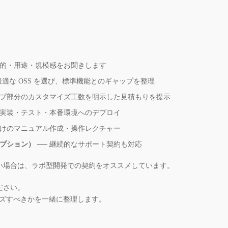
目的・用途・規模感をお聞きします
最適な OSS を選び、標準機能とのギャップを整理
ップ部分のカスタマイズ工数を明示した見積もりを提示
 実装・テスト・本番環境へのデプロイ
向けのマニュアル作成・操作レクチャー
プション）
── 継続的なサポート契約も対応
い場合は、ラボ型開発での契約をオススメしています。
ださい。
マイズすべきかを一緒に整理します。