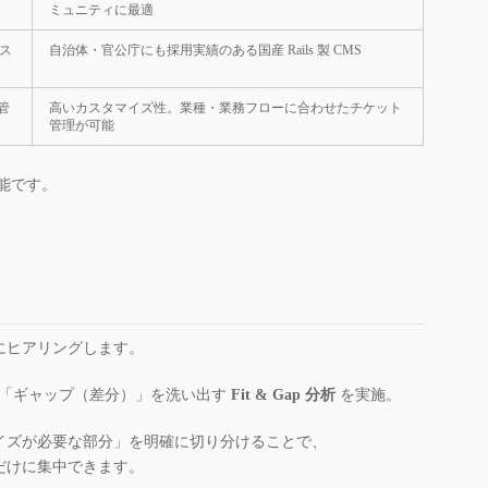
ミュニティに最適
ス
自治体・官公庁にも採用実績のある国産 Rails 製 CMS
管
高いカスタマイズ性。業種・業務フローに合わせたチケット
管理が可能
可能です。
にヒアリングします。
能と「ギャップ（差分）」を洗い出す
Fit & Gap 分析
を実施。
イズが必要な部分」を明確に切り分けることで、
だけに集中できます。