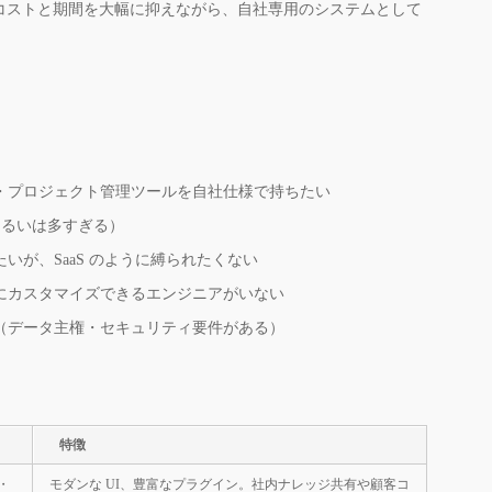
コストと期間を大幅に抑えながら、自社専用のシステムとして
・プロジェクト管理ツールを自社仕様で持ちたい
（あるいは多すぎる）
いが、SaaS のように縛られたくない
にカスタマイズできるエンジニアがいない
（データ主権・セキュリティ要件がある）
特徴
・
モダンな UI、豊富なプラグイン。社内ナレッジ共有や顧客コ