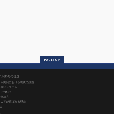
PAGETOP
テム開発の理念
テム開発における現状の課題
に強いシステム
りについて
の進め方
ジニアが選ばれる理由
柱
せ