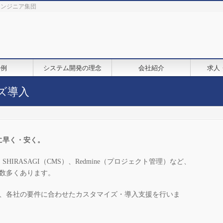
鋭エンジニア集団
事例
システム開発の理念
会社紹介
求人
イズ導入
に早く・安く。
、SHIRASAGI（CMS）、Redmine（プロジェクト管理）など、
SS は数多くあります。
スに、各社の要件に合わせたカスタマイズ・導入支援を行いま