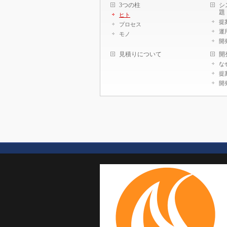
3つの柱
シ
題
ヒト
提
プロセス
運
モノ
開
見積りについて
開
な
提
開