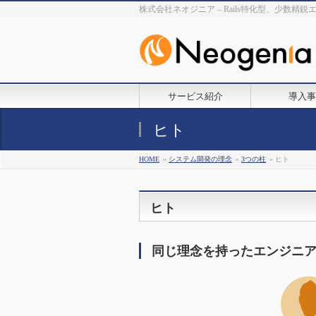
株式会社ネオジニア – Rails特化型、少数精
サービス紹介
導入事
ヒト
HOME
»
システム開発の理念
»
3つの柱
» ヒト
ヒト
同じ理念を持ったエンジニ