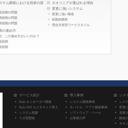
ステム開発における現状の課
ネオジニアが選ばれる理由
変更に強いシステム
案段階の問題
変更に強い構造
用段階の問題
段階的開発
発段階の問題
理念共有型ワークスタイル
発の進め方
ぜ、この進め方がいいのか？
案段階
発段階
サービス紹介
導入事例
シス
Rails セミオーダー開発
システム開発事例
シス
Rails OSS カスタマイズ導入
モバイル・アプリ開発事例
変更
システム再建
ソフトウェア・ツール
見積
ラボ型開発
お客様の声
開発
ネオ