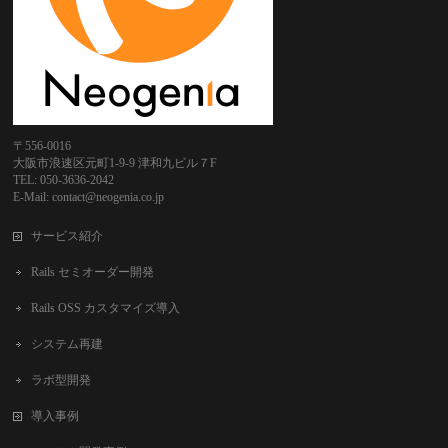
〒556-0016
大阪市浪速区元町1-9-9 津和九ビル７F
TEL: 050-3636-2042
E-Mail: contact@neogenia.co.jp
サービス紹介
Rails セミオーダー開発
Rails OSS カスタマイズ導入
システム再建
ラボ型開発
導入事例