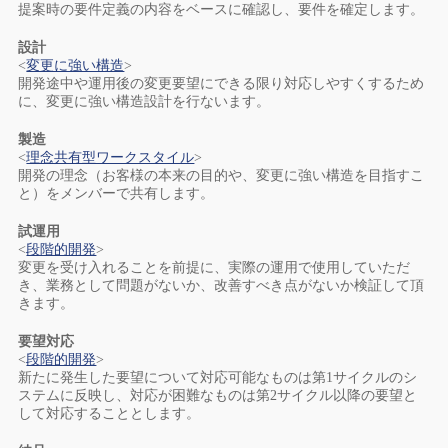
提案時の要件定義の内容をベースに確認し、要件を確定します。
設計
<
変更に強い構造
>
開発途中や運用後の変更要望にできる限り対応しやすくするため
に、変更に強い構造設計を行ないます。
製造
<
理念共有型ワークスタイル
>
開発の理念（お客様の本来の目的や、変更に強い構造を目指すこ
と）をメンバーで共有します。
試運用
<
段階的開発
>
変更を受け入れることを前提に、実際の運用で使用していただ
き、業務として問題がないか、改善すべき点がないか検証して頂
きます。
要望対応
<
段階的開発
>
新たに発生した要望について対応可能なものは第1サイクルのシ
ステムに反映し、対応が困難なものは第2サイクル以降の要望と
して対応することとします。