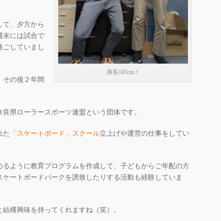
して、夕方から
週末には試合で
過ごしていまし
身長185cm！
、その後２年間
。
奈良県ローラースポーツ連盟という団体です。
れた
「スケートボード」スクール
立上げや運営の仕事をしてい
めるように教育プログラムを作成して、子どもからご年配の方
スケートボードパークを誘致したりする活動も経験していま
と結構興味を持ってくれますね（笑）。