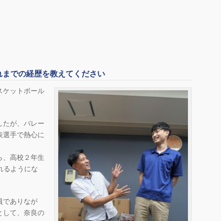
れまでの経歴を教えてください
スケットボール
したが、バレー
表選手で熱心に
ら、高校２年生
れるようにな
員でありなが
として、奈良の