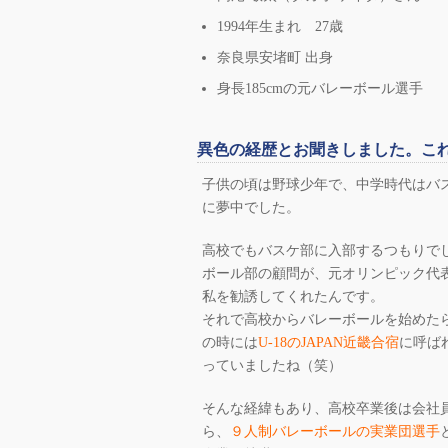
1994年生まれ 27歳
奈良県安堵町 出身
身長185cmの元バレーボール選手
異色の経歴とお聞きしました。こ
子供の頃は野球少年で、中学時代はバ
に夢中でした。
高校でもバスケ部に入部するつもりで
ボール部の顧問が、元オリンピック代
私を勧誘してくれたんです。
それで高校からバレーボールを始めた
の時には
U-18のJAPAN近畿合宿
に呼ば
っていましたね（笑）
そんな経緯もあり、高校卒業後は会社
ら、
９人制バレーボールの実業団選手