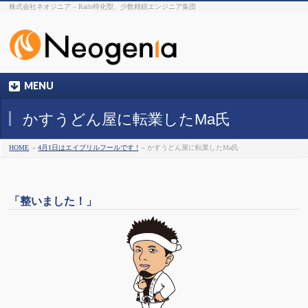
株式会社ネオジニア – Rails特化型、少数精鋭エンジニア集団
MENU
かすうどん屋に転業したMa氏
HOME
»
4月1日はエイプリルフールです !
» かすうどん屋に転業したMa氏
「整いました！」