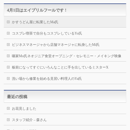
4月1日はエイプリルフールです !
かすうどん屋に転業したMa氏
コスプレ喫茶で自分もコスプレしているYo氏
ビジネスマネージャから店舗マネージャに転身したMi氏
噺家Mo氏ネオジニア食堂オープニング・セレモニー・メイキング映像
板前になってすぐにいろんなことに手を出しているミスターX
洗い場から修業を始める見習い料理人のYa氏
最近の投稿
お花見しました
スタッフ紹介 – 森さん