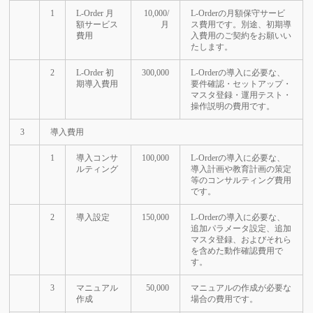
1
L-Order 月
10,000/
L-Orderの月額保守サービ
額サービス
月
ス費用です。別途、初期導
費用
入費用のご契約をお願いい
たします。
2
L-Order 初
300,000
L-Orderの導入に必要な、
期導入費用
要件確認・セットアップ・
マスタ登録・運用テスト・
操作説明の費用です。
3
導入費用
1
導入コンサ
100,000
L-Orderの導入に必要な、
ルティング
導入計画や教育計画の策定
等のコンサルティング費用
です。
2
導入設定
150,000
L-Orderの導入に必要な、
追加パラメータ設定、追加
マスタ登録、およびそれら
を含めた動作確認費用で
す。
3
マニュアル
50,000
マニュアルの作成が必要な
作成
場合の費用です。