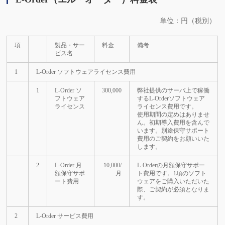
単位：円（税別）
項
製品・サー
料金
備考
ビス名
1
L-Order ソフトウェアライセンス費用
1
L-Order ソ
300,000
弊社提供のサーバ上で稼働
フトウェア
するL-Orderソフトウェア
ライセンス
ライセンス費用です。
使用期間の定めはありませ
ん。初期導入費用を含んで
います。別途保守サポート
費用のご契約をお願いいた
します。
2
L-Order 月
10,000/
L-Orderの月額保守サポー
額保守サポ
月
ト費用です。1項のソフト
ート費用
ウェアをご購入いただいた
際、ご契約が必須となりま
す。
2
L-Order サービス費用