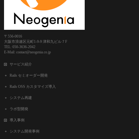
〒556-0016
大阪市浪速区元町1-9-9 津和九ビル７F
TEL: 050-3636-2042
E-Mail: contact@neogenia.co.jp
サービス紹介
Rails セミオーダー開発
Rails OSS カスタマイズ導入
システム再建
ラボ型開発
導入事例
システム開発事例